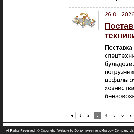
26.01.202
Постав
техник
Поставка
спецтехни
бульдозе
погрузчи
асфальтоу
хозяйства
бензовозы
1
2
3
4
5
6
7
All Rights Reserved | © Copyright | Website by Dorax Investment Moscow Company Li