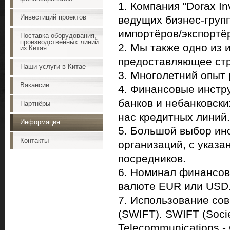
1. Компания "Dorax I
Инвестиций проектов
ведущих бизнес-груп
импортёров/экспортё
Поставка оборудования,
производственных линий
2. Мы также одно из 
из Китая
предоставляющее ст
Наши услуги в Китае
3. Многолетний опыт
Вакансии
4. Финансовые инстр
банков и небанковск
Партнёры
нас кредитных линий.
Информация
5. Большой выбор ин
Контакты
организаций, с указ
посредников.
6. Номинал финансовы
валюте EUR или USD
7. Использование с
(SWIFT). SWIFT (Socie
Telecommunications 