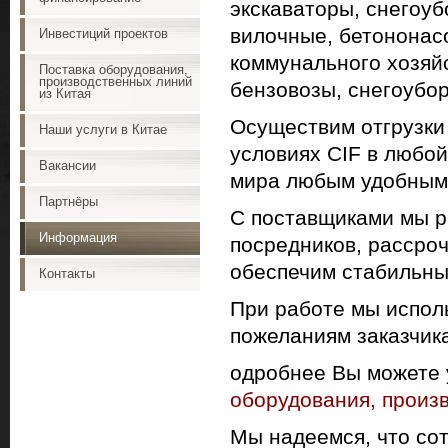
экскаваторы, снегоу
вилочные, бетононасо
Инвестиций проектов
коммунального хозяйс
Поставка оборудования,
производственных линий
бензовозы, снегоубор
из Китая
Осуществим отгрузки
Наши услуги в Китае
условиях CIF в любой
Вакансии
мира любым удобным 
Партнёры
С поставщиками мы р
Информация
посредников, рассроч
обеспечим стабильны
Контакты
При работе мы испол
пожеланиям заказчик
одробнее Вы можете 
оборудования, произ
Мы надеемся, что сот