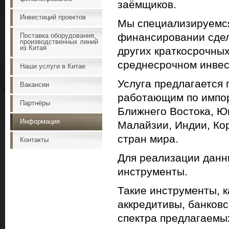
заёмщиков.
Инвестиций проектов
Мы специализируемся
финансировании сдел
Поставка оборудования,
производственных линий
из Китая
других краткосрочных
среднесрочном инве
Наши услуги в Китае
Услуга предлагается
Вакансии
работающим по импор
Партнёры
Ближнего Востока, Юг
Информация
Малайзии, Индии, Кор
стран мира.
Контакты
Для реализации данн
инструменты.
Такие инструменты, 
аккредитивы, банковс
спектра предлагаемых