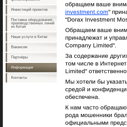
обращаем ваше вниман
Инвестиций проектов
investment.com
" при
"Dorax Investment Mo
Поставка оборудования,
производственных линий
из Китая
Обращаем ваше вниман
принадлежат и управ
Наши услуги в Китае
Company Limited".
Вакансии
За содержание других
Партнёры
том числе в Интерне
Информация
Limited" ответственно
Контакты
Мы хотели бы указать
средой и конфиденци
обеспечена.
К нам часто обращаю
рода мошенники брал
официальными предст