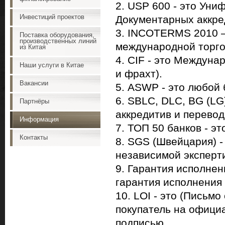
2. USP 600 - это Ун
Инвестиций проектов
Документарных аккре
3. INCOTERMS 2010 
Поставка оборудования,
производственных линий
международной торго
из Китая
4. CIF - это Междуна
Наши услуги в Китае
и фрахт).
Вакансии
5. ASWP - это любой 
6. SBLC, DLC, BG (LG
Партнёры
аккредитив и перевод
Информация
7. ТОП 50 банков - э
Контакты
8. SGS (Швейцария) -
независимой эксперт
9. Гарантия исполнен
гарантия исполнения 
10. LOI - это (Письмо
покупатель на офици
подписью.