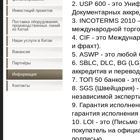
2. USP 600 - это Ун
Инвестиций проектов
Документарных аккре
3. INCOTERMS 2010 
Поставка оборудования,
производственных линий
международной торго
из Китая
4. CIF - это Междуна
Наши услуги в Китае
и фрахт).
Вакансии
5. ASWP - это любой 
6. SBLC, DLC, BG (LG
Партнёры
аккредитив и перевод
Информация
7. ТОП 50 банков - э
Контакты
8. SGS (Швейцария) -
независимой эксперт
9. Гарантия исполнен
гарантия исполнения 
10. LOI - это (Письмо
покупатель на офици
подписью.