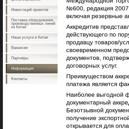
Международной Торго
№600, редакция 2007г
Инвестиций проектов
включая резервные а
Поставка оборудования,
производственных линий
Аккредитив представл
из Китая
действующего по пор
Наши услуги в Китае
продавцу товаров/ус
Вакансии
своевременном предс
документов, подтвер
Партнёры
договорных услуг.
Информация
Преимуществом аккре
Контакты
платежа является фа
Наиболее выгодной ф
документарный аккре
Безотзывной докумен
получение экспортной
открывается для опла