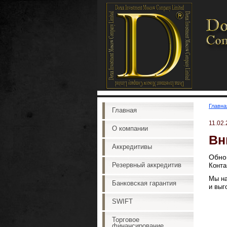
Главна
Главная
11.02
О компании
Вн
Аккредитивы
Обно
Резервный аккредитив
Конта
Мы на
Банковская гарантия
и выг
SWIFT
Торговое
финансирование