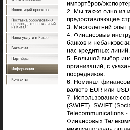
импортёров/экспортё
Инвестиций проектов
2. Мы также одно из 
предоставляющее ст
Поставка оборудования,
производственных линий
3. Многолетний опыт
из Китая
4. Финансовые инстр
Наши услуги в Китае
банков и небанковск
Вакансии
нас кредитных линий.
5. Большой выбор ин
Партнёры
организаций, с указ
Информация
посредников.
Контакты
6. Номинал финансовы
валюте EUR или USD
7. Использование с
(SWIFT). SWIFT (Socie
Telecommunications 
Финансовых Телекомм
международная орга